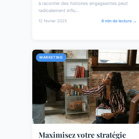
à raconter des histoires engageantes peut
radicalement influ...
12 février 2025
6 min de lecture →
MARKETING
Maximisez votre stratégie