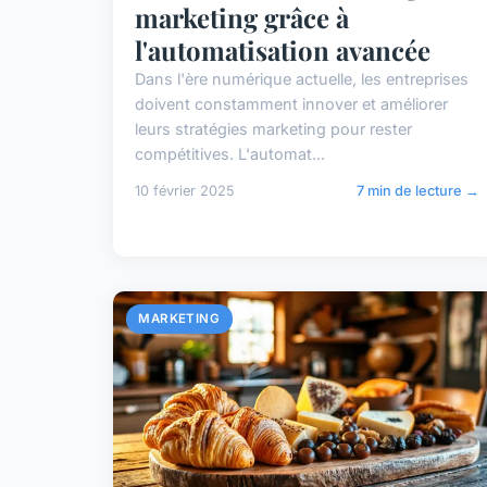
marketing grâce à
l'automatisation avancée
Dans l'ère numérique actuelle, les entreprises
doivent constamment innover et améliorer
leurs stratégies marketing pour rester
compétitives. L'automat...
10 février 2025
7 min de lecture →
MARKETING