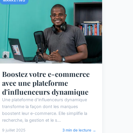
MARKETING
Boostez votre e-commerce
avec une plateforme
d'influenceurs dynamique
Une plateforme d'influenceurs dynamique
transforme la façon dont les marques
boostent leur e-commerce. Elle simplifie la
recherche, la gestion et le s...
9 juillet 2025
3 min de lecture →