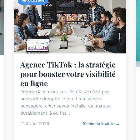
MARKETING
Agence TikTok : la stratégie
pour booster votre visibilité
en ligne
Prendre la lumière sur TikTok, ce n'est pas
prétendre dompter le feu d'une viralité
passagère, c'est savoir installer sa marque
durablement là où l'at...
21 février 2026
10 min de lecture →