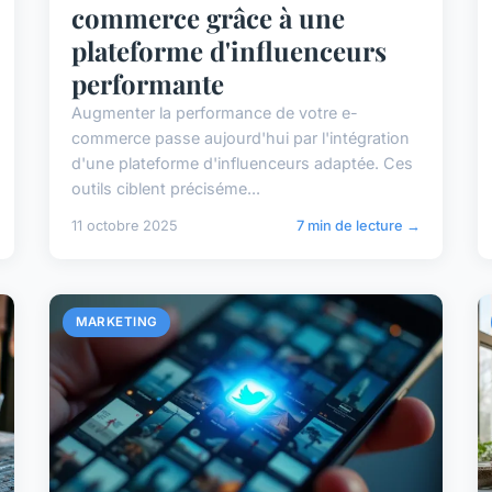
commerce grâce à une
plateforme d'influenceurs
performante
Augmenter la performance de votre e-
commerce passe aujourd'hui par l'intégration
d'une plateforme d'influenceurs adaptée. Ces
outils ciblent préciséme...
11 octobre 2025
7 min de lecture →
MARKETING