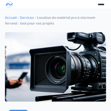
Accueil
›
Services
›
Location de matériel pro à clermont-
ferrand : tout pour vos projets