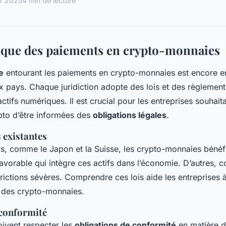
er 2025
4 min de lecture
ique des paiements en crypto-monnaies
e
entourant les paiements en crypto-monnaies est encore 
pays. Chaque juridiction adopte des lois et des règlement
ctifs numériques. Il est crucial pour les entreprises souhait
pto d’être informées des
obligations légales
.
s existantes
s, comme le Japon et la Suisse, les crypto-monnaies bénéfi
avorable qui intègre ces actifs dans l’économie. D’autres, 
rictions sévères. Comprendre ces lois aide les entreprises 
des crypto-monnaies.
 conformité
oivent respecter les
obligations de conformité
en matière de