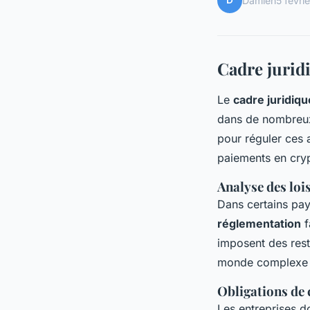
D
Damien
5 févri
Cadre jurid
Le
cadre juridiqu
dans de nombreux 
pour réguler ces a
paiements en cry
Analyse des loi
Dans certains pay
réglementation
f
imposent des rest
monde complexe 
Obligations de
Les entreprises d