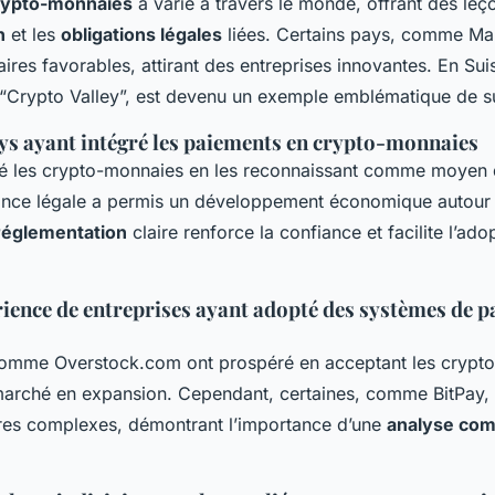
rypto-monnaies
a varié à travers le monde, offrant des leç
n
et les
obligations légales
liées. Certains pays, comme Malt
ires favorables, attirant des entreprises innovantes. En Sui
Crypto Valley”, est devenu un exemple emblématique de s
ys ayant intégré les paiements en crypto-monnaies
ré les crypto-monnaies en les reconnaissant comme moyen 
ance légale a permis un développement économique autour
réglementation
claire renforce la confiance et facilite l’ado
ience de entreprises ayant adopté des systèmes de p
comme Overstock.com ont prospéré en acceptant les crypt
marché en expansion. Cependant, certaines, comme BitPay, 
ires complexes, démontrant l’importance d’une
analyse com