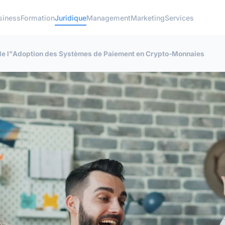
siness
Formation
Juridique
Management
Marketing
Services
 de l"Adoption des Systèmes de Paiement en Crypto-Monnaies