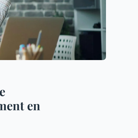
e
ment en