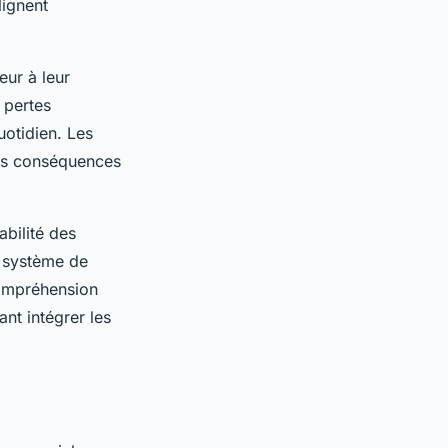
lignent
eur à leur
 pertes
uotidien. Les
les conséquences
abilité des
n système de
compréhension
ant intégrer les