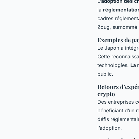
L’
adoption des c
la
réglementatio
cadres réglementa
Zoug, surnommé “
Exemples de pa
Le Japon a intég
Cette reconnaiss
technologies.
La 
public.
Retours d’expér
crypto
Des entreprises 
bénéficiant d’un 
défis réglementa
l’adoption.