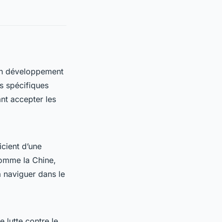
en développement
s spécifiques
ant accepter les
cient d’une
comme la Chine,
à naviguer dans le
 lutte contre le