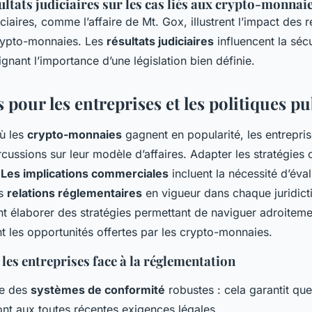
ultats judiciaires sur les cas liés aux crypto-monnai
ciaires, comme l’affaire de Mt. Gox, illustrent l’impact des r
rypto-monnaies. Les
résultats judiciaires
influencent la séc
ignant l’importance d’une législation bien définie.
 pour les entreprises et les politiques p
ù les
crypto-monnaies
gagnent en popularité, les entrepri
ercussions sur leur modèle d’affaires. Adapter les stratégie
.
Les implications commerciales
incluent la nécessité d’éva
es
relations réglementaires
en vigueur dans chaque juridict
nt élaborer des stratégies permettant de naviguer adroitemen
t les opportunités offertes par les crypto-monnaies.
 les entreprises face à la réglementation
ce des
systèmes de conformité
robustes : cela garantit qu
font aux toutes récentes exigences légales.