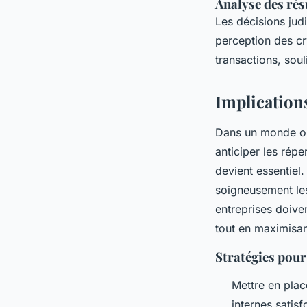
Analyse des rés
Les décisions judi
perception des c
transactions, soul
Implications
Dans un monde o
anticiper les rép
devient essentiel
soigneusement l
entreprises doive
tout en maximisan
Stratégies pour
Mettre en pla
internes satis