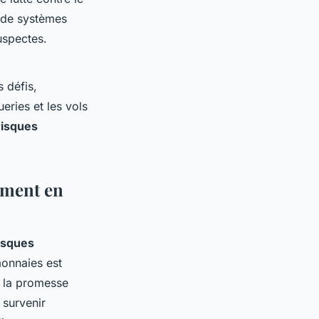
n de systèmes
suspectes.
 défis,
eries et les vols
risques
ement en
isques
monnaies est
ré la promesse
 survenir