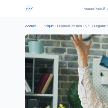
Accueil
Actu
Bu
Accueil
›
Juridique
›
Exploration des Enjeux Légaux