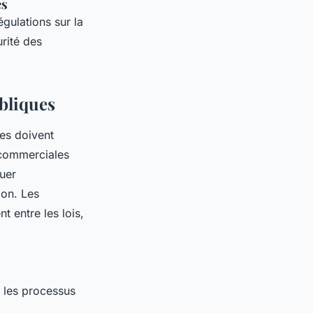
es
égulations sur la
urité des
ubliques
ses doivent
s commerciales
luer
ion. Les
t entre les lois,
e les processus