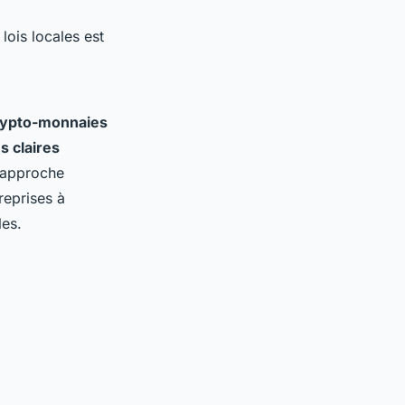
s lois locales est
rypto-monnaies
s claires
e approche
reprises à
les.