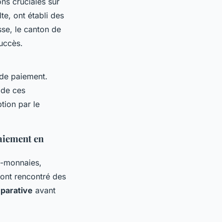
ons cruciales sur
e, ont établi des
sse, le canton de
uccès.
de paiement.
 de ces
ption par le
aiement en
o-monnaies,
ont rencontré des
parative
avant